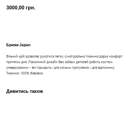
3000,00
грн.
ДОДАТИ ДО КОШИКА
Брюки Japan
Вільний крій дозволяє рухатися легко, а натуральна тканина дарує комфорт
протягом дня. Лаконічний дизайн без зайвих деталей робить костюм
універсальним - він підходить і для міських прогулянок, і для відпочинку.
Тканина: 100% бавовна
Дивитись також